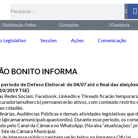
Solicitação Online
Licitações
Ouvidoria
o Legislativo
Sessões
Ações
Comunicação
PÃO BONITO INFORMA
ríodo de Defeso Eleitoral: de 04/07 até o final das eleições
610/2019 TSE)
nas Redes Sociais: Facebook, LinkedIn e Threads ficarão temporar
curadoriamulhercb) permanecerão ativos, com conteúdo restrito e
ao cidadão.
dinárias, Audiências Públicas e demais atividades legislativas que
e (@camaramunicipalcapaobonito). Durante esse período, os comen
lgado pelo Canal da Câmara no WhatsApp. (Na aba “atualizações”, 
 Site da Câmara Municipal.
s de interesse público também serão feitos na Imprensa Oficial.