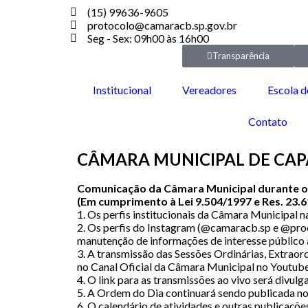
(15) 99636-9605
protocolo@camaracb.sp.gov.br
Seg - Sex: 09h00 às 16h00
Transparência
Institucional
Vereadores
Escola d
Contato
CÂMARA MUNICIPAL DE CA
Comunicação da Câmara Municipal durante o pe
(Em cumprimento à Lei 9.504/1997 e Res. 23.
1. Os perfis institucionais da Câmara Municipal 
2. Os perfis do Instagram (@camaracb.sp e @pro
manutenção de informações de interesse público 
3. A transmissão das Sessões Ordinárias, Extraor
no Canal Oficial da Câmara Municipal no Youtub
4. O link para as transmissões ao vivo será divu
5. A Ordem do Dia continuará sendo publicada no
6. O calendário de atividades e outras publicaçõe