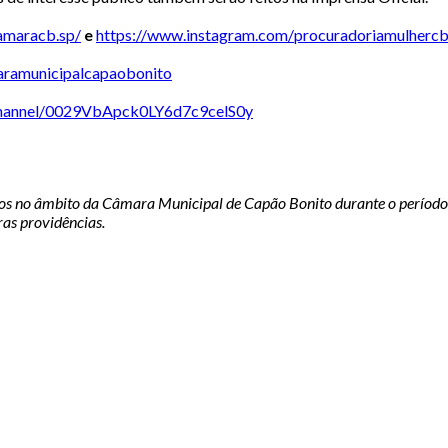
amaracb.sp/
e
https://www.instagram.com/
procuradoriamulhercb
ramunicipalcapaobonito
hannel/
0029VbApck0LY6d7c9celS0y
os no âmbito da Câmara Municipal de Capão Bonito durante o período 
ras providências.