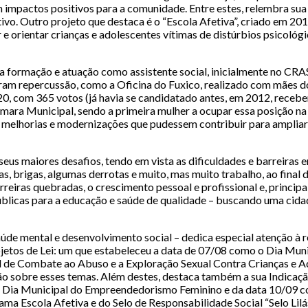
 impactos positivos para a comunidade. Entre estes, relembra sua
ivo. Outro projeto que destaca é o “Escola Afetiva”, criado em 2
 e orientar crianças e adolescentes vítimas de distúrbios psicológi
 a formação e atuação como assistente social, inicialmente no CRA
çaram repercussão, como a Oficina do Fuxico, realizado com mães 
020, com 365 votos (já havia se candidatado antes, em 2012, rece
mara Municipal, sendo a primeira mulher a ocupar essa posição na
melhorias e modernizações que pudessem contribuir para ampliar a
seus maiores desafios, tendo em vista as dificuldades e barreiras 
s, brigas, algumas derrotas e muito, mas muito trabalho, ao final 
rreiras quebradas, o crescimento pessoal e profissional e, principa
úblicas para a educação e saúde de qualidade – buscando uma cidad
aúde mental e desenvolvimento social – dedica especial atenção à
ojetos de Lei: um que estabeleceu a data de 07/08 como o Dia Mun
l de Combate ao Abuso e a Exploração Sexual Contra Crianças e A
o sobre esses temas. Além destes, destaca também a sua Indicaçã
mo Dia Municipal do Empreendedorismo Feminino e da data 10/09 c
ama Escola Afetiva e do Selo de Responsabilidade Social “Selo Lilás