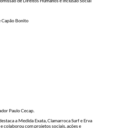
issão de Direitos Humanos e Inclusão Social
de Capão Bonito
ador Paulo Cecap.
s destaca a Medida Exata, Clamarroca Surf e Erva
e colaborou com projetos sociais, ações e