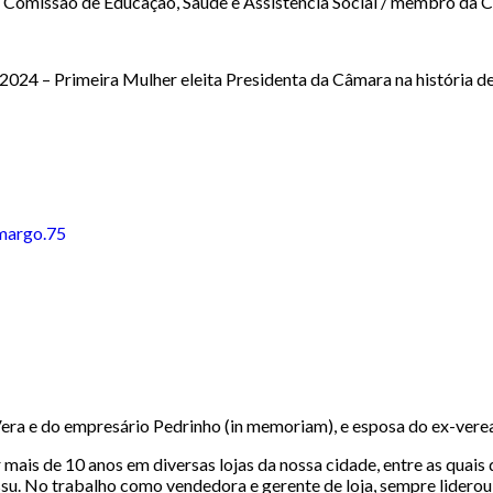
ssão de Educação, Saúde e Assistência Social / membro da Com
024 – Primeira Mulher eleita Presidenta da Câmara na história 
margo.75
Vera e do empresário Pedrinho (in memoriam), e esposa do ex-vere
r mais de 10 anos em diversas lojas da nossa cidade, entre as quai
su. No trabalho como vendedora e gerente de loja, sempre liderou 