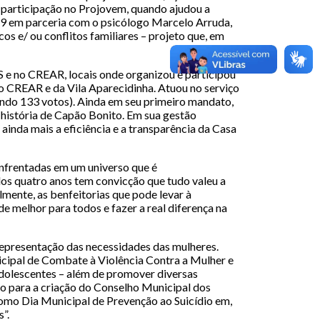
 participação no Projovem, quando ajudou a
019 em parceria com o psicólogo Marcelo Arruda,
cos e/ ou conflitos familiares – projeto que, em
S e no CREAR, locais onde organizou e participou
do CREAR e da Vila Aparecidinha. Atuou no serviço
bendo 133 votos). Ainda em seu primeiro mandato,
 história de Capão Bonito. Em sua gestão
inda mais a eficiência e a transparência da Casa
enfrentadas em um universo que é
dos quatro anos tem convicção que tudo valeu a
lmente, as benfeitorias que pode levar à
e melhor para todos e fazer a real diferença na
 representação das necessidades das mulheres.
icipal de Combate à Violência Contra a Mulher e
dolescentes – além de promover diversas
o para a criação do Conselho Municipal dos
omo Dia Municipal de Prevenção ao Suicídio em,
”.