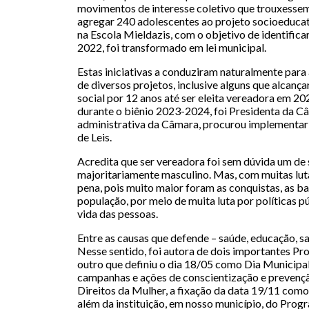
movimentos de interesse coletivo que trouxessem
agregar 240 adolescentes ao projeto socioeducat
na Escola Mieldazis, com o objetivo de identificar
2022, foi transformado em lei municipal.
Estas iniciativas a conduziram naturalmente para
de diversos projetos, inclusive alguns que alcan
social por 12 anos até ser eleita vereadora em 2
durante o biênio 2023-2024, foi Presidenta da Câ
administrativa da Câmara, procurou implementar 
de Leis.
Acredita que ser vereadora foi sem dúvida um de 
majoritariamente masculino. Mas, com muitas luta
pena, pois muito maior foram as conquistas, as ba
população, por meio de muita luta por políticas p
vida das pessoas.
Entre as causas que defende – saúde, educação, s
Nesse sentido, foi autora de dois importantes Pr
outro que definiu o dia 18/05 como Dia Municipa
campanhas e ações de conscientização e prevençã
Direitos da Mulher, a fixação da data 19/11 co
além da instituição, em nosso município, do Progr