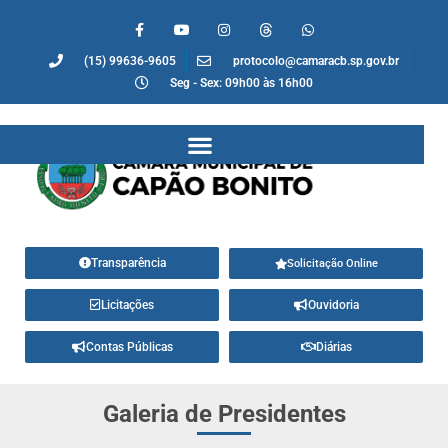
(15) 99636-9605
protocolo@camaracb.sp.gov.br
Seg - Sex: 09h00 às 16h00
Transparência
Solicitação Online
Licitações
Ouvidoria
Contas Públicas
Diárias
Galeria de Presidentes