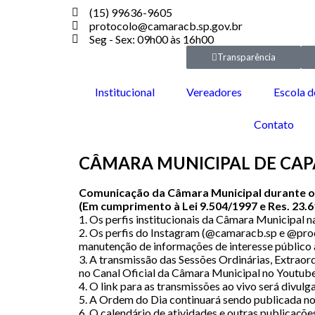
(15) 99636-9605
protocolo@camaracb.sp.gov.br
Seg - Sex: 09h00 às 16h00
Transparência
Institucional
Vereadores
Escola d
Contato
CÂMARA MUNICIPAL DE CA
Comunicação da Câmara Municipal durante o pe
(Em cumprimento à Lei 9.504/1997 e Res. 23.
1. Os perfis institucionais da Câmara Municipal 
2. Os perfis do Instagram (@camaracb.sp e @pro
manutenção de informações de interesse público 
3. A transmissão das Sessões Ordinárias, Extraor
no Canal Oficial da Câmara Municipal no Youtub
4. O link para as transmissões ao vivo será divu
5. A Ordem do Dia continuará sendo publicada no
6. O calendário de atividades e outras publicaçõe