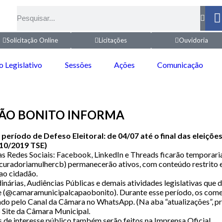
Solicitação Online
Licitações
Ouvidoria
o Legislativo
Sessões
Ações
Comunicação
PÃO BONITO INFORMA
ríodo de Defeso Eleitoral: de 04/07 até o final das eleições
610/2019 TSE)
nas Redes Sociais: Facebook, LinkedIn e Threads ficarão temporar
curadoriamulhercb) permanecerão ativos, com conteúdo restrito e
ao cidadão.
dinárias, Audiências Públicas e demais atividades legislativas que
e (@camaramunicipalcapaobonito). Durante esse período, os comen
lgado pelo Canal da Câmara no WhatsApp. (Na aba “atualizações”, 
 Site da Câmara Municipal.
s de interesse público também serão feitos na Imprensa Oficial.