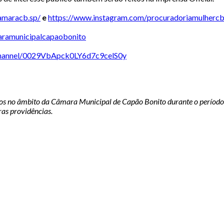
amaracb.sp/
e
https://www.instagram.com/
procuradoriamulhercb
ramunicipalcapaobonito
hannel/
0029VbApck0LY6d7c9celS0y
os no âmbito da Câmara Municipal de Capão Bonito durante o período 
ras providências.