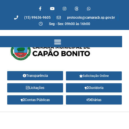
(15) 99636-9605
protocolo@camaracb.sp.gov.br
Seg - Sex: 09h00 às 16h00
Transparência
Solicitação Online
Licitações
Ouvidoria
Contas Públicas
Diárias