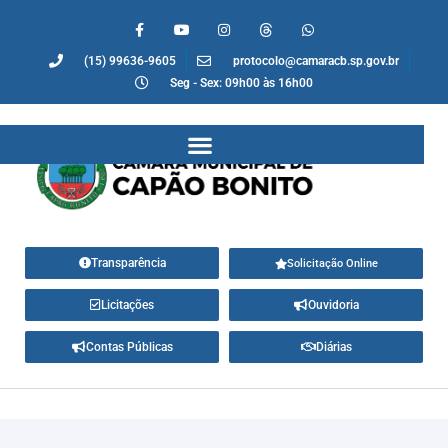
(15) 99636-9605
protocolo@camaracb.sp.gov.br
Seg - Sex: 09h00 às 16h00
Transparência
Solicitação Online
Licitações
Ouvidoria
Contas Públicas
Diárias