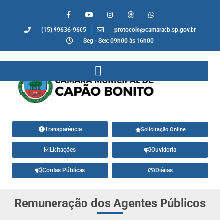
(15) 99636-9605
protocolo@camaracb.sp.gov.br
Seg - Sex: 09h00 às 16h00
Transparência
Solicitação Online
Licitações
Ouvidoria
Contas Públicas
Diárias
Remuneração dos Agentes Públicos