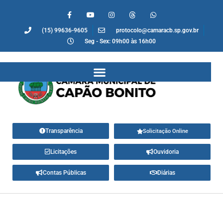
(15) 99636-9605
protocolo@camaracb.sp.gov.br
Seg - Sex: 09h00 às 16h00
Transparência
Solicitação Online
Licitações
Ouvidoria
Contas Públicas
Diárias