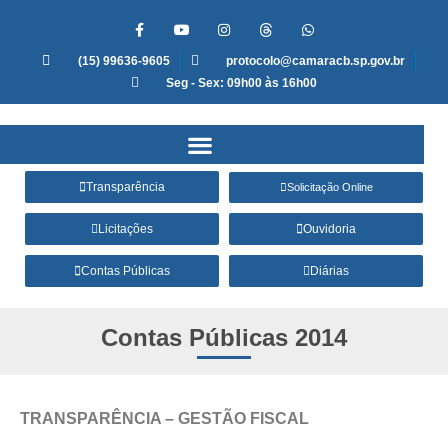
(15) 99636-9605
protocolo@camaracb.sp.gov.br
Seg - Sex: 09h00 às 16h00
Transparência
Solicitação Online
Licitações
Ouvidoria
Contas Públicas
Diárias
Contas Públicas 2014
TRANSPARÊNCIA – GESTÃO FISCAL