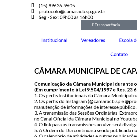
(15) 99636-9605
protocolo@camaracb.sp.gov.br
Seg - Sex: 09h00 às 16h00
Transparência
Institucional
Vereadores
Escola d
Contato
CÂMARA MUNICIPAL DE CA
Comunicação da Câmara Municipal durante o pe
(Em cumprimento à Lei 9.504/1997 e Res. 23.
1. Os perfis institucionais da Câmara Municipal 
2. Os perfis do Instagram (@camaracb.sp e @pro
manutenção de informações de interesse público 
3. A transmissão das Sessões Ordinárias, Extraor
no Canal Oficial da Câmara Municipal no Youtub
4. O link para as transmissões ao vivo será divu
5. A Ordem do Dia continuará sendo publicada no
6. O calendário de atividades e outras publicaçõe