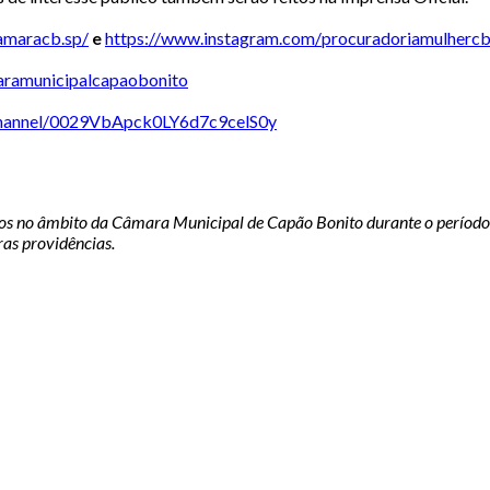
amaracb.sp/
e
https://www.instagram.com/
procuradoriamulhercb
ramunicipalcapaobonito
hannel/
0029VbApck0LY6d7c9celS0y
os no âmbito da Câmara Municipal de Capão Bonito durante o período 
ras providências.