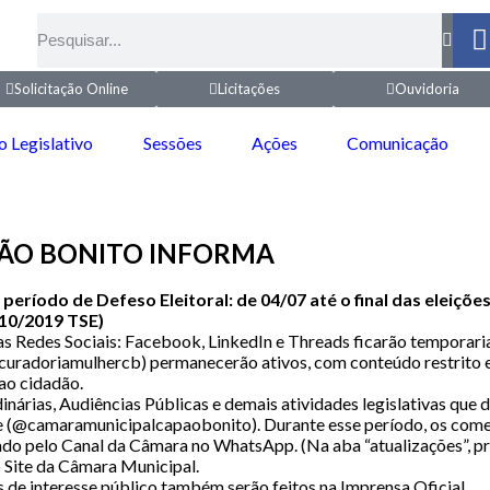
Solicitação Online
Licitações
Ouvidoria
o Legislativo
Sessões
Ações
Comunicação
PÃO BONITO INFORMA
ríodo de Defeso Eleitoral: de 04/07 até o final das eleições
610/2019 TSE)
nas Redes Sociais: Facebook, LinkedIn e Threads ficarão temporar
curadoriamulhercb) permanecerão ativos, com conteúdo restrito e
ao cidadão.
dinárias, Audiências Públicas e demais atividades legislativas que
e (@camaramunicipalcapaobonito). Durante esse período, os comen
lgado pelo Canal da Câmara no WhatsApp. (Na aba “atualizações”, 
 Site da Câmara Municipal.
s de interesse público também serão feitos na Imprensa Oficial.