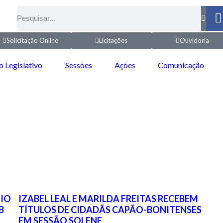
Solicitação Online
Licitações
Ouvidoria
o Legislativo
Sessões
Ações
Comunicação
IO
IZABEL LEAL E MARILDA FREITAS RECEBEM
B
TÍTULOS DE CIDADÃS CAPÃO-BONITENSES
EM SESSÃO SOLENE