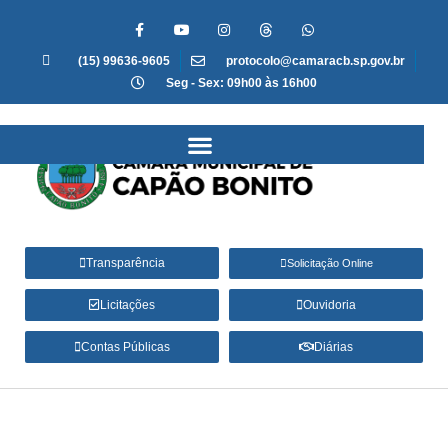
(15) 99636-9605
protocolo@camaracb.sp.gov.br
Seg - Sex: 09h00 às 16h00
Transparência
Solicitação Online
Licitações
Ouvidoria
Contas Públicas
Diárias