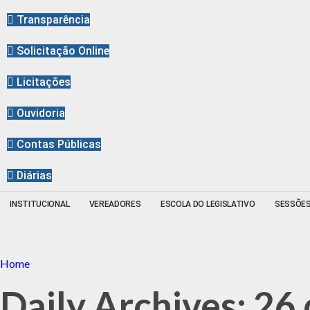
Transparência
Solicitação Online
Licitações
Ouvidoria
Contas Públicas
Diárias
INSTITUCIONAL
VEREADORES
ESCOLA DO LEGISLATIVO
SESSÕE
Home
Daily Archives: 26