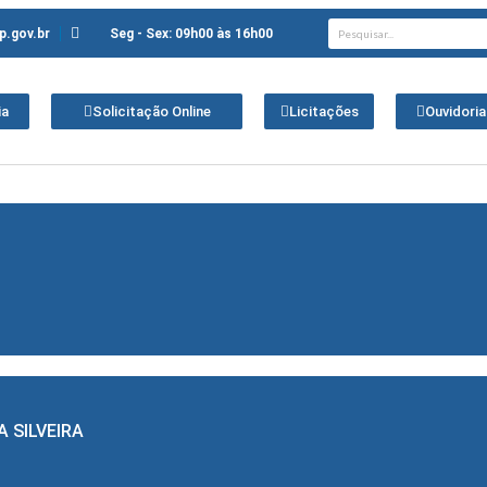
.gov.br
Seg - Sex: 09h00 às 16h00
ia
Solicitação Online
Licitações
Ouvidoria
 SILVEIRA