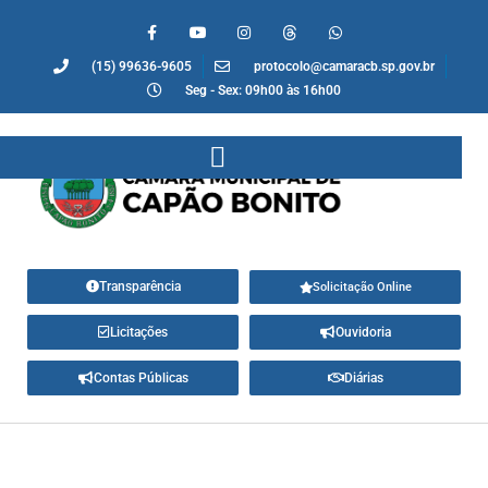
(15) 99636-9605
protocolo@camaracb.sp.gov.br
Seg - Sex: 09h00 às 16h00
Transparência
Solicitação Online
Licitações
Ouvidoria
Contas Públicas
Diárias