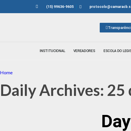
(15) 99636-9605
protocolo@camaracb.sp
Transparênc
INSTITUCIONAL
VEREADORES
ESCOLA DO LEGI
Home
Daily Archives: 2
Day